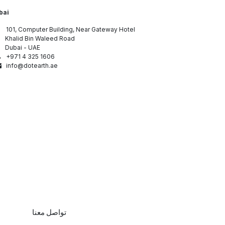
bai
101, Computer Building, Near Gateway Hotel
Khalid Bin Waleed Road
ubai - UAE
+971 4 325 1606
info@dotearth.ae
تواصل معنا