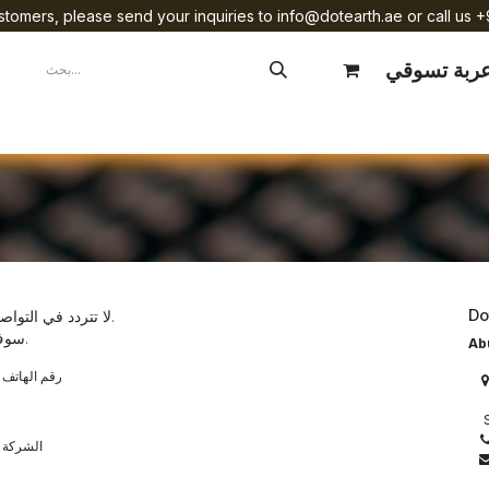
tomers, please send your inquiries to info@dotearth.ae or call us +
ربة تسوقي
mpany
Brands
Starlink Device Installation
Do
لا تتردد في التواصل معنا إذا كان لديك أي استفسار متعلق بشركتنا أو خدماتنا.
سوف نبذل قصارى جهدنا للتواصل معك في أقرب وقت ممكن.
Ab
رقم الهاتف
O
S
الشركة